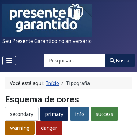
Seu Presente Garantido no aniversário
Busca
Busca
Type 2 or more characters for results.
Você está aqui:
Início
Tipografia
Esquema de cores
secondary
primary
info
success
warning
danger