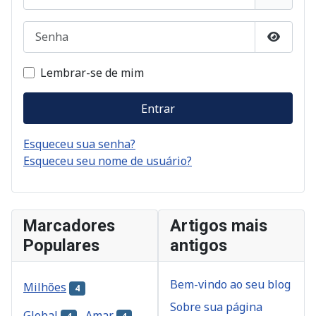
Senha
Mostrar
Lembrar-se de mim
Entrar
Esqueceu sua senha?
Esqueceu seu nome de usuário?
Marcadores
Artigos mais
Populares
antigos
Bem-vindo ao seu blog
Milhões
4
Sobre sua página
Global
Amar